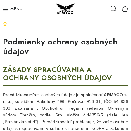
Prejsť
Hľad
na
obsah
Domov
NOŽE A INÉ OSTRIE
Podmienky ochrany osobných
OUTDOOR & CAMPING
údajov
SVIETIDLÁ
ZÁSADY SPRACÚVANIA A
SEBAOBRANA
OCHRANY OSOBNÝCH ÚDAJOV
PARACORD NÁRAMKY
Prevádzkovateľom osobných údajov je spoločnosť
ARMYCO s.
POWERBANK
r. o.
, so sídlom Rakoľuby 796, Kočovce 916 31, IČO 54 936
390, zapísaná v Obchodnom registri vedenom Okresným
súdom Trenčín, oddiel Sro, vložka č.44356/R (ďalej len
Ako nakupovať
Bonusový program
„Prevádzkovateľ“). Prevádzkovateľ prehlasuje, že vaše osobné
údaje sú spracúvané v súlade s nariadením GDPR a zákonom