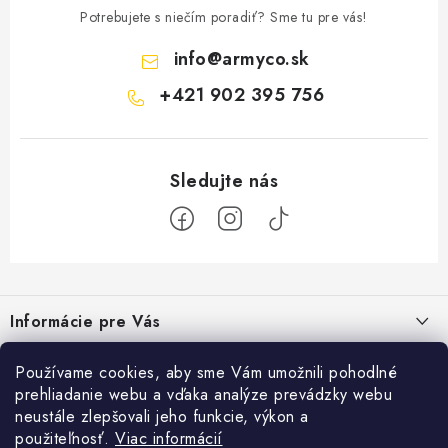
Potrebujete s niečím poradiť? Sme tu pre vás!
info
@
armyco.sk
+421 902 395 756
Z
á
Informácie pre Vás
p
×
Zľava 10% z celého nákupu
ä
pre každého odberateľa
Obchodné podmienky
Top info
Používame cookies, aby sme Vám umožnili pohodlné
noviniek!
t
prehliadanie webu a vďaka analýze prevádzky webu
Podmienky ochrany osobných údajov
Z odberu sa môžete kedykoľvek
i
Bonusový program
neustále zlepšovali jeho funkcie, výkon a
odhlásiť.
Armyco Blog
e
Reklamovanie tovaru
použiteľnosť.
Viac informácií