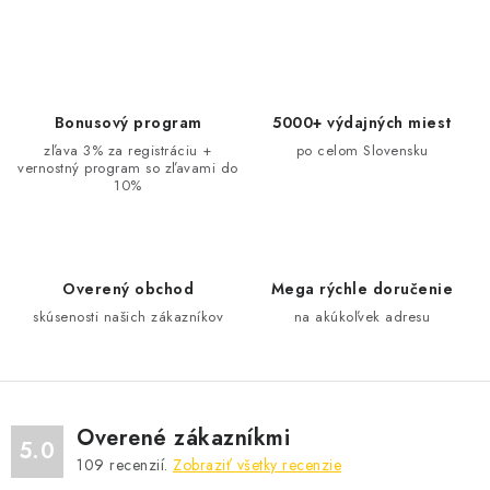
O
v
l
á
d
Bonusový program
5000+ výdajných miest
a
zľava 3% za registráciu +
po celom Slovensku
vernostný program so zľavami do
c
10%
i
e
p
r
Overený obchod
Mega rýchle doručenie
v
skúsenosti našich zákazníkov
na akúkoľvek adresu
k
y
v
ý
Overené zákazníkmi
5.0
p
109
recenzií.
Zobraziť všetky recenzie
i