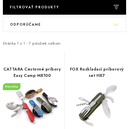
FILTROVAŤ PRODUKTY
V
R
ODPORÚČAME
ý
a
p
d
i
e
Stránka
1
z
1
-
7
položiek celkom
s
n
p
i
r
e
CATTARA Cestovné príbory
FOX Rozkladací príborový
o
p
Easy Camp MX100
set HX7
d
r
Novinka
u
o
k
d
t
u
o
k
v
t