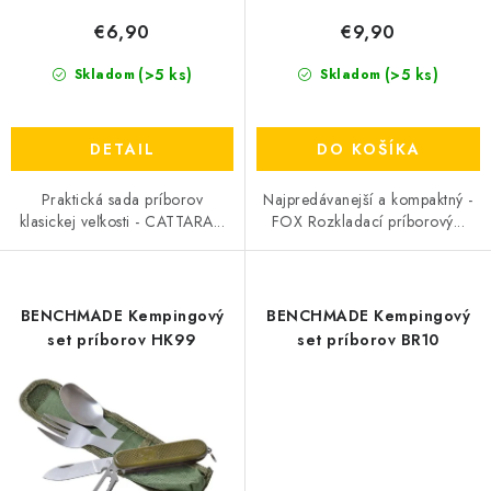
o
€6,90
€9,90
v
(>5 ks)
(>5 ks)
Skladom
Skladom
DETAIL
DO KOŠÍKA
Praktická sada príborov
Najpredávanejší a kompaktný -
klasickej veľkosti - CATTARA...
FOX Rozkladací príborový...
BENCHMADE Kempingový
BENCHMADE Kempingový
set príborov HK99
set príborov BR10