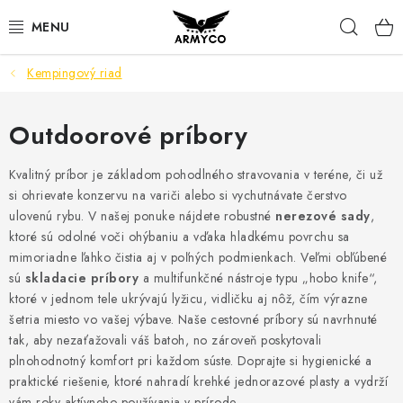
Prejsť
Hľad
na
obsah
Kempingový riad
NOŽE A INÉ OSTRIE
OUTDOOR & CAMPING
Outdoorové príbory
SVIETIDLÁ
Kvalitný príbor je základom pohodlného stravovania v teréne,
či už
si ohrievate konzervu na variči alebo si vychutnávate čerstvo
ulovenú rybu.
V našej ponuke nájdete robustné
nerezové sady
,
SEBAOBRANA
ktoré sú odolné voči ohýbaniu a vďaka hladkému povrchu sa
mimoriadne ľahko čistia aj v poľných podmienkach.
Veľmi obľúbené
PARACORD NÁRAMKY
sú
skladacie príbory
a multifunkčné nástroje typu „hobo knife“,
ktoré v jednom tele ukrývajú lyžicu,
vidličku aj nôž,
čím výrazne
POWERBANK
šetria miesto vo vašej výbave.
Naše cestovné príbory sú navrhnuté
tak,
aby nezaťažovali váš batoh,
no zároveň poskytovali
plnohodnotný komfort pri každom súste.
Doprajte si hygienické a
Ako nakupovať
Bonusový program
praktické riešenie,
ktoré nahradí krehké jednorazové plasty a vydrží
vám roky aktívneho používania v prírode.