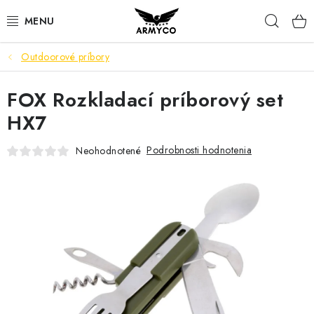
Prejsť
Hľad
na
obsah
Outdoorové príbory
NOŽE A INÉ OSTRIE
FOX Rozkladací príborový set
OUTDOOR & CAMPING
HX7
SVIETIDLÁ
Podrobnosti hodnotenia
Neohodnotené
SEBAOBRANA
PARACORD NÁRAMKY
POWERBANK
Ako nakupovať
Bonusový program