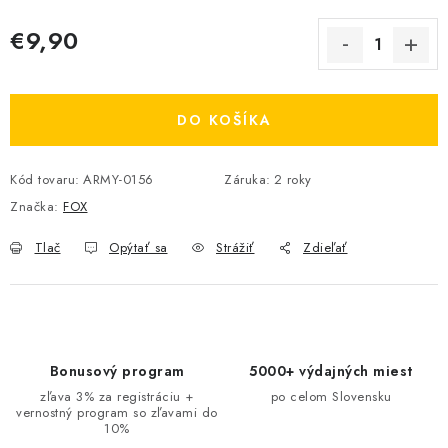
€9,90
Jednotková cena:
DO KOŠÍKA
Kód tovaru:
ARMY-0156
Záruka
:
2 roky
Značka:
FOX
Tlač
Opýtať sa
Strážiť
Zdieľať
Bonusový program
5000+ výdajných miest
zľava 3% za registráciu +
po celom Slovensku
vernostný program so zľavami do
10%