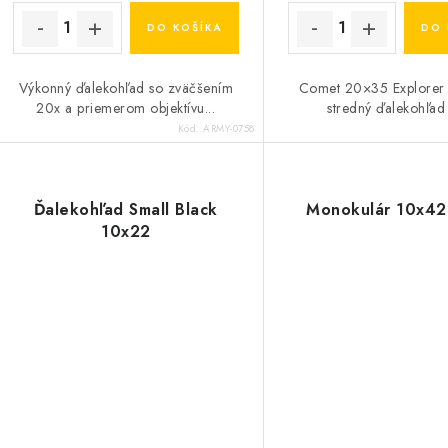
k
t
DO KOŠÍKA
DO 
o
o
Výkonný ďalekohľad so zväčšením
Comet 20×35 Explorer 
v
v
20x a priemerom objektívu...
stredný ďalekohľad 
Kód:
ARMY-0758
Ďalekohľad Small Black
Monokulár 10x42
10x22