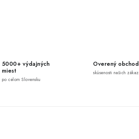
v
á
d
a
c
5000+ výdajných
Overený obchod
miest
skúsenosti našich zákaz
e
po celom Slovensku
p
v
k
y
v