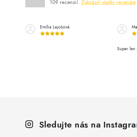
109
recenzií.
Zobraziť všetky recenzie
i
Emília Lajošová
Ma
Super len 
Sledujte nás na Instagr