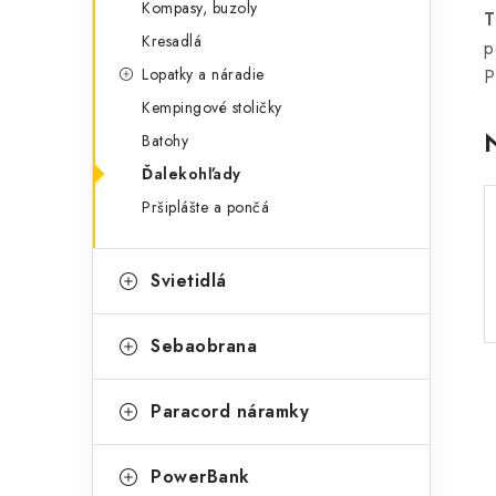
Kompasy, buzoly
p
T
r
Kresadlá
p
a
i
Lopatky a náradie
P
e
n
Kempingové stoličky
e
Batohy
Ďalekohľady
l
Pršiplášte a pončá
Svietidlá
Sebaobrana
Paracord náramky
PowerBank