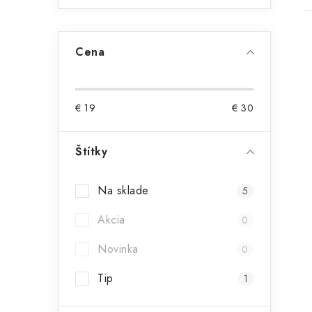
Cena
€
19
€
30
i
Štítky
Na sklade
5
Akcia
0
Novinka
0
Tip
1