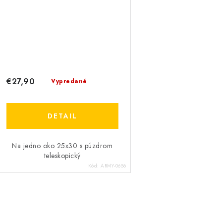
€27,90
Vypredané
DETAIL
Na jedno oko 25x30 s púzdrom
teleskopický
Kód:
ARMY-0656
O