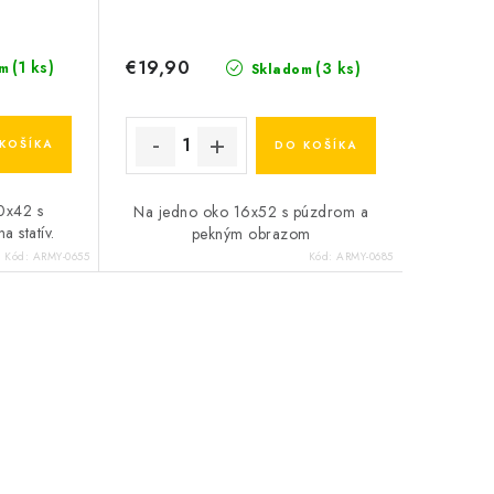
€19,90
(1 ks)
(3 ks)
m
Skladom
KOŠÍKA
DO KOŠÍKA
0x42 s
Na jedno oko 16x52 s púzdrom a
 statív.
pekným obrazom
Kód:
ARMY-0655
Kód:
ARMY-0685