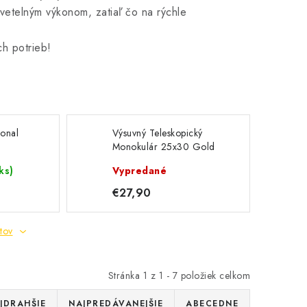
vetelným výkonom, zatiaľ čo na rýchle
ch potrieb!
ional
Výsuvný Teleskopický
Monokulár 25x30 Gold
ks)
Vypredané
€27,90
tov
Stránka
1
z
1
-
7
položiek celkom
JDRAHŠIE
NAJPREDÁVANEJŠIE
ABECEDNE