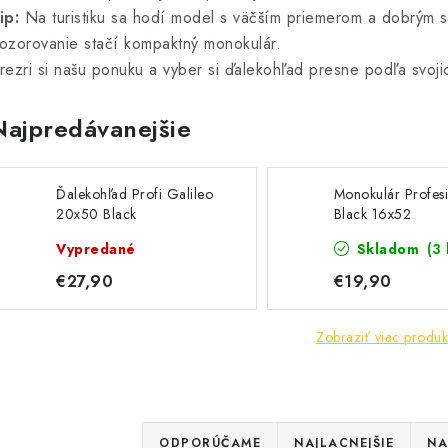
ip:
Na turistiku sa hodí model s väčším priemerom a dobrým s
ozorovanie stačí kompaktný monokulár.
rezri si našu ponuku a vyber si ďalekohľad presne podľa svoji
Najpredávanejšie
Ďalekohľad Profi Galileo
Monokulár Profes
20x50 Black
Black 16x52
Vypredané
Skladom
(3 
€27,90
€19,90
Zobraziť viac produk
R
ODPORÚČAME
NAJLACNEJŠIE
NA