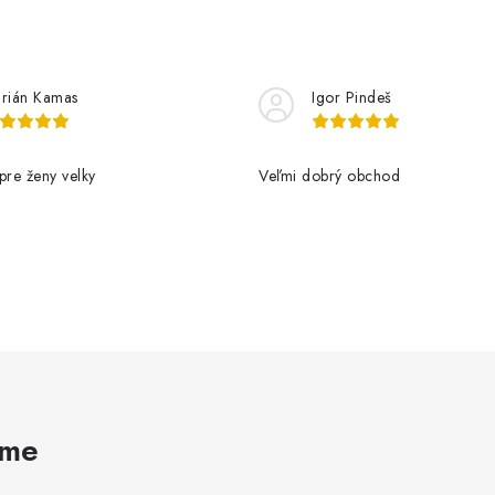
ý
p
rián Kamas
Igor Pindeš
s
u
pre ženy velky
Veľmi dobrý obchod
ame