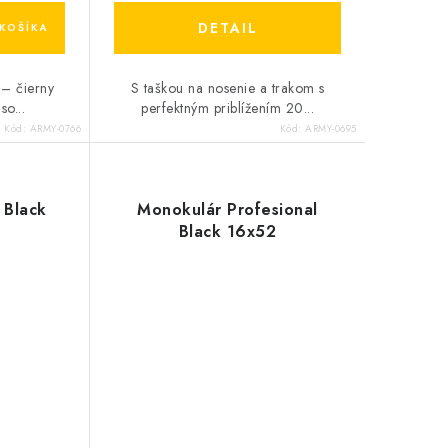
DETAIL
KOŠÍKA
– čierny
S taškou na nosenie a trakom s
so...
perfektným priblížením 20...
Kód:
ARMY-0766
Kód:
ARMY-0695
 Black
Monokulár Profesional
Black 16x52