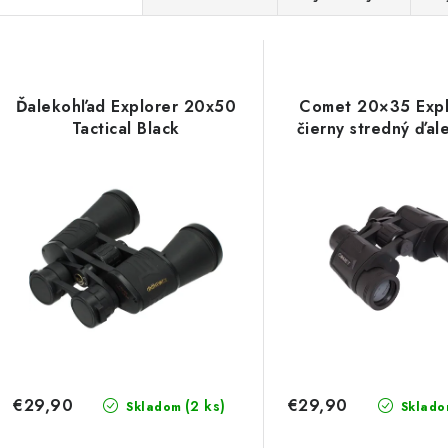
a
V
d
ý
e
Ďalekohľad Explorer 20x50
Comet 20×35 Expl
p
Tactical Black
čierny stredný ďal
n
i
s
e
p
p
r
r
o
o
d
d
u
u
€29,90
€29,90
(2 ks)
Skladom
Sklado
k