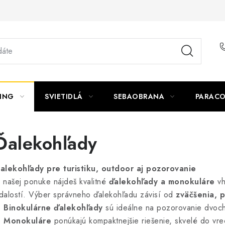
ING
SVIETIDLÁ
SEBAOBRANA
PARACO
Ďalekohľady
alekohľady pre turistiku, outdoor aj pozorovanie
 našej ponuke nájdeš kvalitné
ďalekohľady a monokuláre
vh
dalostí. Výber správneho ďalekohľadu závisí od
zväčšenia, 
–
Binokulárne ďalekohľady
sú ideálne na pozorovanie dvoch 
–
Monokuláre
ponúkajú kompaktnejšie riešenie, skvelé do vrec