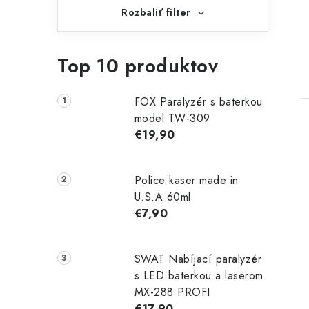
t
Rozbaliť filter
Top 10 produktov
FOX Paralyzér s baterkou
model TW-309
€19,90
Police kaser made in
U.S.A 60ml
€7,90
SWAT Nabíjací paralyzér
s LED baterkou a laserom
MX-288 PROFI
€17,90