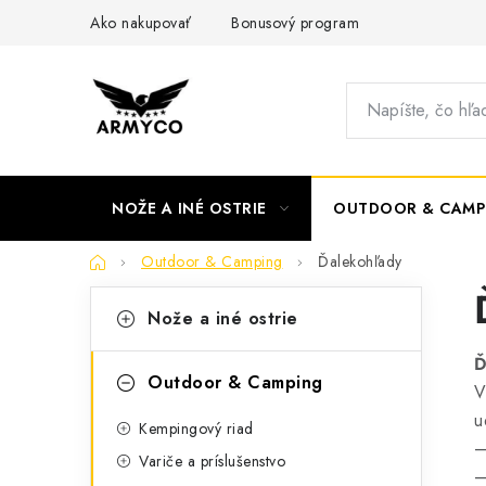
Prejsť
Ako nakupovať
Bonusový program
na
obsah
NOŽE A INÉ OSTRIE
OUTDOOR & CAMP
Domov
Outdoor & Camping
Ďalekohľady
B
K
Preskočiť
Nože a iné ostrie
kategórie
a
o
Ď
t
č
Outdoor & Camping
V
e
n
u
Kempingový riad
g
ý
Variče a príslušenstvo
ó