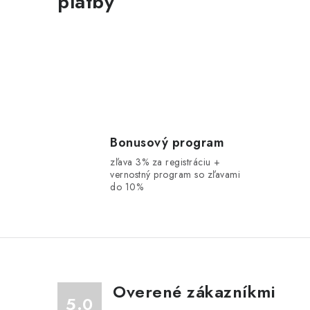
platby
l
i
Bonusový program
zľava 3% za registráciu +
vernostný program so zľavami
do 10%
r
Overené zákazníkmi
5.0