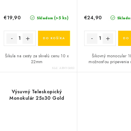
€19,90
€24,90
(>5 ks)
Skladom
Sklado
DO KOŠÍKA
DO 
Šikula na cesty za skvelú cenu 10 x
Šikovný monocular 1
22mm
možnosťou pripevenia na
Kód:
ARMY-0683
Výsuvný Teleskopický
Monokulár 25x30 Gold