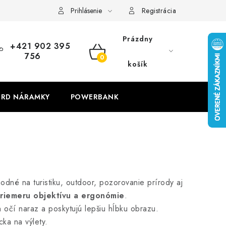
Prihlásenie
Registrácia
Prázdny
+421 902 395
756
NÁKUPNÝ
košík
KOŠÍK
RD NÁRAMKY
POWERBANK
odné na turistiku, outdoor, pozorovanie prírody aj
priemeru objektívu a ergonómie
.
očí naraz a poskytujú lepšiu hĺbku obrazu.
ka na výlety.