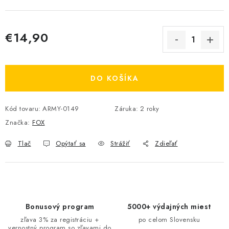
€14,90
Jednotková cena:
DO KOŠÍKA
Kód tovaru:
ARMY-0149
Záruka
:
2 roky
Značka:
FOX
Tlač
Opýtať sa
Strážiť
Zdieľať
Bonusový program
5000+ výdajných miest
zľava 3% za registráciu +
po celom Slovensku
vernostný program so zľavami do