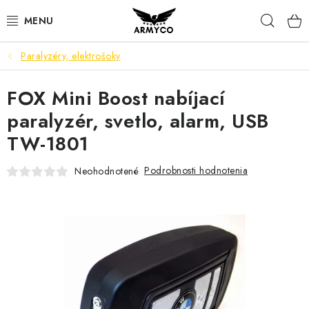
Prejsť
Hľad
na
obsah
Paralyzéry, elektrošoky
NOŽE A INÉ OSTRIE
FOX Mini Boost nabíjací
OUTDOOR & CAMPING
paralyzér, svetlo, alarm, USB
SVIETIDLÁ
TW-1801
SEBAOBRANA
Podrobnosti hodnotenia
Neohodnotené
PARACORD NÁRAMKY
POWERBANK
Ako nakupovať
Bonusový program