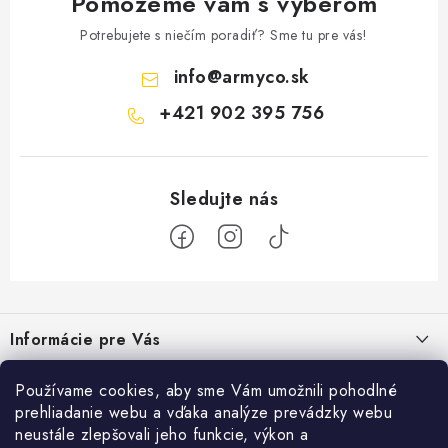
Pomôžeme vám s výberom
Potrebujete s niečím poradiť? Sme tu pre vás!
info
@
armyco.sk
+421 902 395 756
Z
á
Informácie pre Vás
p
ä
Obchodné podmienky
Top info
Používame cookies, aby sme Vám umožnili pohodlné
t
prehliadanie webu a vďaka analýze prevádzky webu
Podmienky ochrany osobných údajov
i
Bonusový program
neustále zlepšovali jeho funkcie, výkon a
Armyco Blog