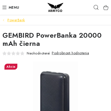
Prejsť
Hľad
na
obsah
PowerBank
NOŽE A INÉ OSTRIE
GEMBIRD PowerBanka 20000
OUTDOOR & CAMPING
mAh čierna
SVIETIDLÁ
Podrobnosti hodnotenia
Neohodnotené
SEBAOBRANA
Akcia
PARACORD NÁRAMKY
POWERBANK
Ako nakupovať
Bonusový program