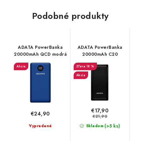
Podobné produkty
ADATA PowerBanka
ADATA PowerBanka
20000mAh QCD modrá
20000mAh C20
Akcia
18 %
Akcia
€17,90
€24,90
€21,90
(>5 ks)
Vypredané
Skladom