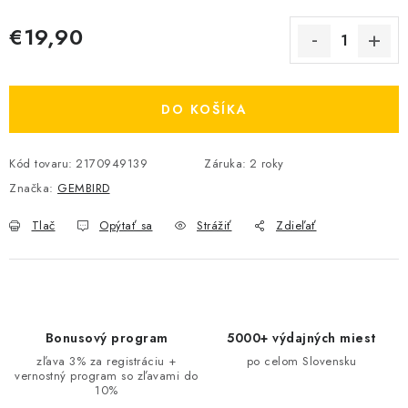
€19,90
Jednotková cena:
DO KOŠÍKA
Kód tovaru:
2170949139
Záruka
:
2 roky
Značka:
GEMBIRD
Tlač
Opýtať sa
Strážiť
Zdieľať
Bonusový program
5000+ výdajných miest
zľava 3% za registráciu +
po celom Slovensku
vernostný program so zľavami do
10%