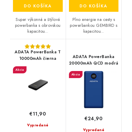
DO KOŠÍKA
DO KOŠÍKA
Super výkonná a štýlová
Plno energie na cesty s
powerbanka s obrovskou
powerbankou GEMBIRD s
kapacitou...
kapacitou...
ADATA PowerBanka T
ADATA PowerBanka
10000mAh čierna
20000mAh QCD modrá
Akcia
Akcia
€11,90
€24,90
Vypredané
Vypredané