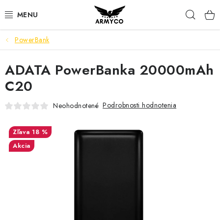
Prejsť
Hľad
na
obsah
PowerBank
NOŽE A INÉ OSTRIE
ADATA PowerBanka 20000mAh
OUTDOOR & CAMPING
C20
SVIETIDLÁ
Podrobnosti hodnotenia
Neohodnotené
SEBAOBRANA
18 %
PARACORD NÁRAMKY
Akcia
POWERBANK
Ako nakupovať
Bonusový program