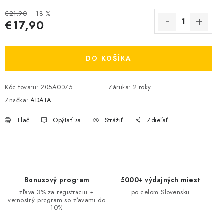
€21,90
–18 %
€17,90
Jednotková cena:
DO KOŠÍKA
Kód tovaru:
205A0075
Záruka
:
2 roky
Značka:
ADATA
Tlač
Opýtať sa
Strážiť
Zdieľať
Bonusový program
5000+ výdajných miest
zľava 3% za registráciu +
po celom Slovensku
vernostný program so zľavami do
10%