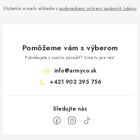
Vložením e-mailu súhlasíte s
podmienkami ochrany osobných údajov
Pomôžeme vám s výberom
Potrebujete s niečím poradiť? Sme tu pre vás!
info
@
armyco.sk
+421 902 395 756
Z