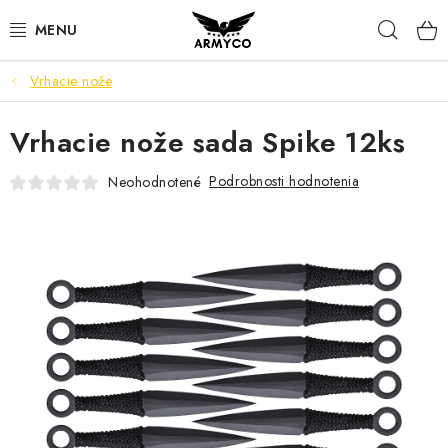
Prejsť
Hľad
na
obsah
Vrhacie nože
NOŽE A INÉ OSTRIE
Vrhacie nože sada Spike 12ks
OUTDOOR & CAMPING
Podrobnosti hodnotenia
Neohodnotené
SVIETIDLÁ
SEBAOBRANA
PARACORD NÁRAMKY
POWERBANK
Ako nakupovať
Bonusový program