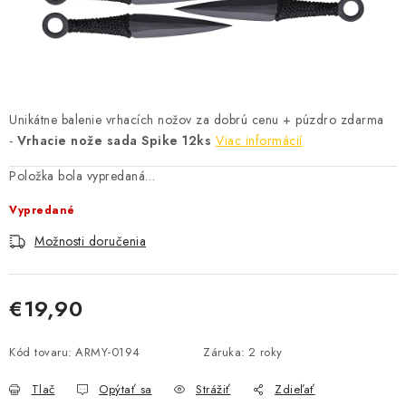
Unikátne balenie vrhacích nožov za dobrú cenu + púzdro zdarma
-
Vrhacie nože sada Spike 12ks
Viac informácií
Položka bola vypredaná…
Vypredané
Možnosti doručenia
€19,90
Jednotková cena:
Kód tovaru:
ARMY-0194
Záruka
:
2 roky
Tlač
Opýtať sa
Strážiť
Zdieľať