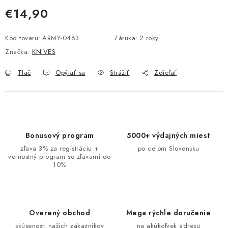
€14,90
Jednotková cena:
Kód tovaru:
ARMY-0463
Záruka
:
2 roky
Značka:
KNIVES
Tlač
Opýtať sa
Strážiť
Zdieľať
Bonusový program
5000+ výdajných miest
zľava 3% za registráciu +
po celom Slovensku
vernostný program so zľavami do
10%
Overený obchod
Mega rýchle doručenie
skúsenosti našich zákazníkov
na akúkoľvek adresu