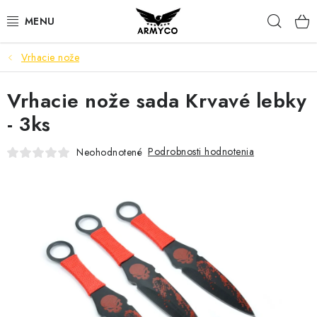
Prejsť
Hľad
na
obsah
Vrhacie nože
NOŽE A INÉ OSTRIE
Vrhacie nože sada Krvavé lebky
OUTDOOR & CAMPING
- 3ks
SVIETIDLÁ
Podrobnosti hodnotenia
Neohodnotené
SEBAOBRANA
PARACORD NÁRAMKY
POWERBANK
Ako nakupovať
Bonusový program