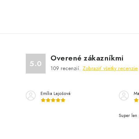
Overené zákazníkmi
5.0
109
recenzií.
Zobraziť všetky recenzie
Emília Lajošová
Ma
Super len 