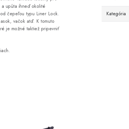
 a upúta ihneď okolité
 pod čepeľou typu Liner Lock.
Kategória
pasok, vačok atď. K tomuto
 je možné taktiež pripevniť
iach.