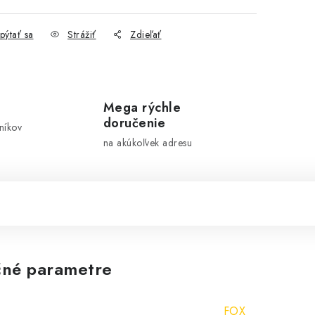
pýtať sa
Strážiť
Zdieľať
Mega rýchle
doručenie
níkov
na akúkoľvek adresu
né parametre
FOX