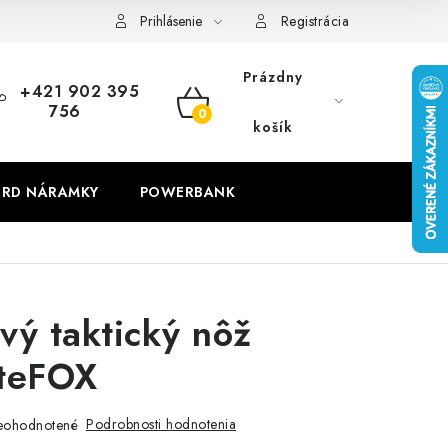
Prihlásenie
Registrácia
Prázdny
+421 902 395
756
NÁKUPNÝ
košík
KOŠÍK
RD NÁRAMKY
POWERBANK
vý taktický nôž
ateFOX
Podrobnosti hodnotenia
eohodnotené