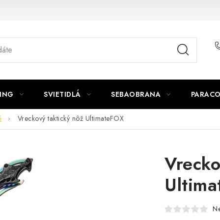
ING
SVIETIDLÁ
SEBAOBRANA
PARACO
é
Vreckový taktický nôž UltimateFOX
Vrecko
Ultim
N