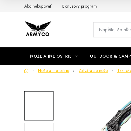
Prejsť
Ako nakupovať
Bonusový program
na
obsah
NOŽE A INÉ OSTRIE
OUTDOOR & CAMP
Domov
Nože a iné ostrie
Zatváracie nože
Taktick