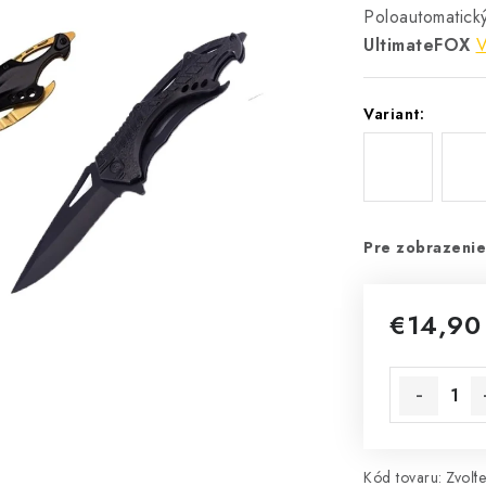
Poloautomatick
UltimateFOX
V
Variant:
Pre zobrazenie
€14,90
Jednotková 
Kód tovaru:
Zvoľte