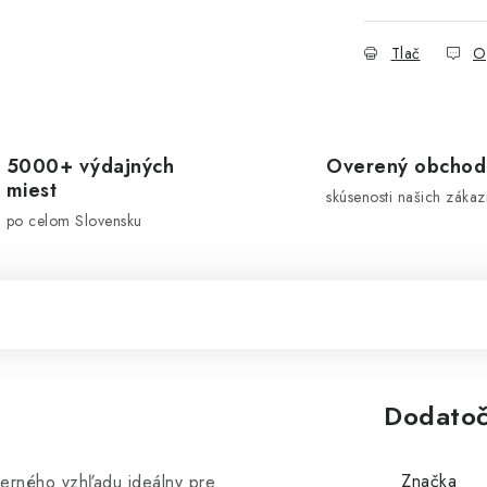
Tlač
O
5000+ výdajných
Overený obchod
miest
skúsenosti našich zákaz
po celom Slovensku
Dodatoč
Značka
erného vzhľadu ideálny pre