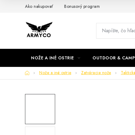
Prejsť
Ako nakupovať
Bonusový program
na
obsah
NOŽE A INÉ OSTRIE
OUTDOOR & CAMP
Domov
Nože a iné ostrie
Zatváracie nože
Taktick