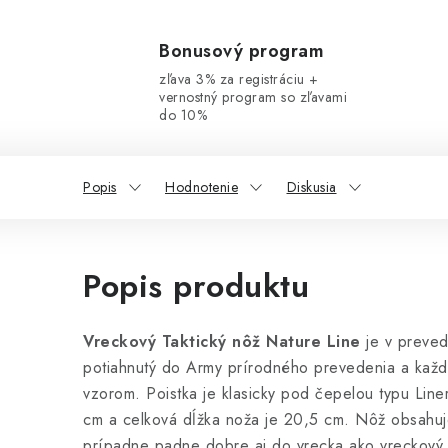
Bonusový program
zľava 3% za registráciu +
vernostný program so zľavami
do 10%
Popis
Hodnotenie
Diskusia
Popis produktu
Vreckový Taktický nôž Nature Line
je v preved
potiahnutý do Army prírodného prevedenia a každý
vzorom. Poistka je klasicky pod čepelou typu Line
cm a celková dĺžka noža je 20,5 cm. Nôž obsahuj
prípadne padne dobre aj do vrecka ako vreckový pr