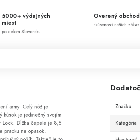
5000+ výdajných
Overený obchod
miest
skúsenosti našich zákaz
po celom Slovensku
Dodatoč
Značka
ení army. Celý nôž je
 kúsok je jedinečný svojím
r Lock. Dĺžka čepele je 8,5
Kategória
e pracku na opasok,
íručný nožík. Taktiež je to
Hmotnosť