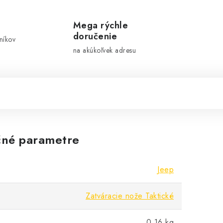
Mega rýchle
doručenie
níkov
na akúkoľvek adresu
né parametre
Jeep
Zatváracie nože Taktické
0.16 kg