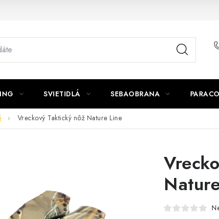
ING
SVIETIDLÁ
SEBAOBRANA
PARACO
é
Vreckový Taktický nôž Nature Line
Vrecko
Nature
N