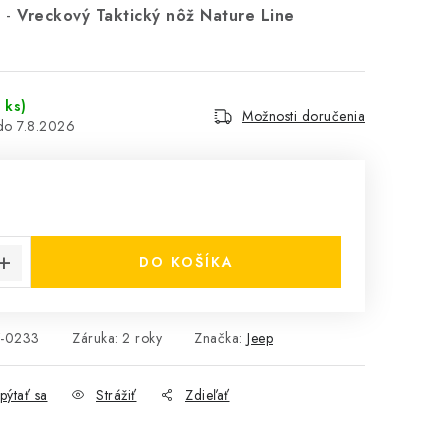
u -
Vreckový Taktický nôž Nature Line
 ks)
Možnosti doručenia
7.8.2026
cena:
DO KOŠÍKA
-0233
Záruka
:
2 roky
Značka:
Jeep
pýtať sa
Strážiť
Zdieľať