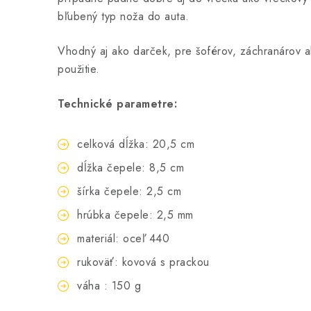
bľubený typ noža do auta.
Vhodný aj ako darček, pre šoférov, záchranárov al
použitie.
Technické parametre:
celková dĺžka: 20,5 cm
dĺžka čepele: 8,5 cm
šírka čepele: 2,5 cm
hrúbka čepele: 2,5 mm
materiál: oceľ 440
rukoväť: kovová s prackou
váha : 150 g