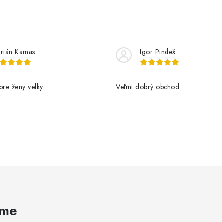
rián Kamas
Igor Pindeš
pre ženy velky
Veľmi dobrý obchod
ame