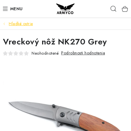
Prejsť
Hľad
na
obsah
Hladké ostrie
NOŽE A INÉ OSTRIE
Vreckový nôž NK270 Grey
OUTDOOR & CAMPING
Podrobnosti hodnotenia
Neohodnotené
SVIETIDLÁ
SEBAOBRANA
PARACORD NÁRAMKY
POWERBANK
Ako nakupovať
Bonusový program