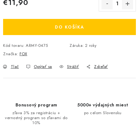
€11,90
Jednotková cena:
DO KOŠÍKA
Kód tovaru:
ARMY-0475
Záruka
:
2 roky
Značka:
FOX
Tlač
Opýtať sa
Strážiť
Zdieľať
Bonusový program
5000+ výdajných miest
zľava 3% za registráciu +
po celom Slovensku
vernostný program so zľavami do
10%