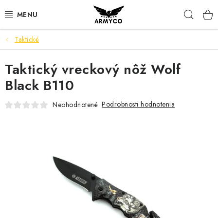
Prejsť
Hľad
na
obsah
Taktické
NOŽE A INÉ OSTRIE
Taktický vreckový nôž Wolf
OUTDOOR & CAMPING
Black B110
SVIETIDLÁ
Podrobnosti hodnotenia
Neohodnotené
SEBAOBRANA
PARACORD NÁRAMKY
POWERBANK
Ako nakupovať
Bonusový program