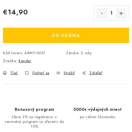
€14,90
Jednotková cena:
DO KOŠÍKA
Kód tovaru:
ARMY-0451
Záruka
:
2 roky
Značka:
Kandar
Tlač
Opýtať sa
Strážiť
Zdieľať
Bonusový program
5000+ výdajných miest
zľava 3% za registráciu +
po celom Slovensku
vernostný program so zľavami do
10%