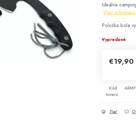
Ideálna camping
Viac informácií
Položka bola 
Vypredané
€19,90
Jednotková 
Kód
ARMY
tovaru:
Tlač
O