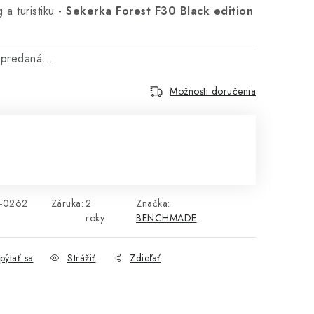
 a turistiku -
Sekerka Forest F30 Black edition
vypredaná…
Možnosti doručenia
cena:
-0262
Záruka
:
2
Značka:
roky
BENCHMADE
pýtať sa
Strážiť
Zdieľať