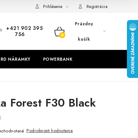
Prihlásenie
Registrácia
Prázdny
+421 902 395
756
NÁKUPNÝ
košík
KOŠÍK
RD NÁRAMKY
POWERBANK
a Forest F30 Black
n
Podrobnosti hodnotenia
eohodnotené