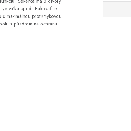
 funkciu. Sekerka má 3 otvory.
, vetvičku apod. Rukoväť je
o s maximálnou protišmykovou
spolu s púzdrom na ochranu