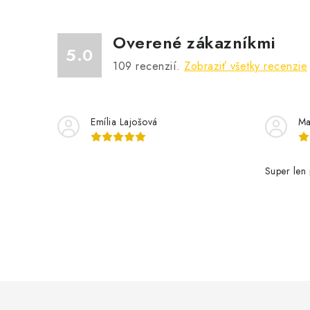
Overené zákazníkmi
5.0
109
recenzií.
Zobraziť všetky recenzie
Emília Lajošová
Ma
Super len 