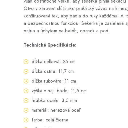
však dostatočne veľké, aby sekerka plnila sekaciu
Otvory zároveň slúži ako praktický záves na klinec
konštruovaná tak, aby padla do ruky každému! A t
a bezpečnostnou funkciou. Sekerka je zasielaná 
ostria a úchytom na batoh, opasok a pod.
Technické špecifikácie:
dĺžka celková: 25 cm
dĺžka ostria: 11,7 cm
dĺžka rukoväte: 11 cm
výška v naj. bode: 11,5 cm
hrúbka ocele: 3,5 mm
materiál: nerezová oceľ
farba: celá čierna