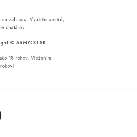
 na záhradu. Využitie pestré,
re chatárov.
yright © ARMYCO.SK
 ako 18 rokov. Vložením
 rokov!
)