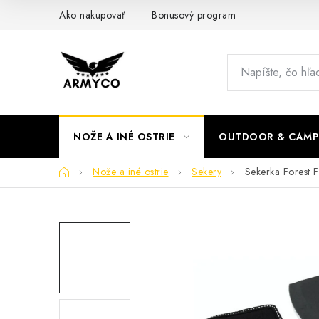
Prejsť
Ako nakupovať
Bonusový program
na
obsah
NOŽE A INÉ OSTRIE
OUTDOOR & CAMP
Domov
Nože a iné ostrie
Sekery
Sekerka Forest F