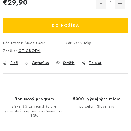
€29,90
Jednotková cena:
DO KOŠÍKA
Kód tovaru:
ARMY-0498
Záruka
:
2 roky
Značka:
GT GUOTAI
Tlač
Opýtať sa
Strážiť
Zdieľať
Bonusový program
5000+ výdajných miest
zľava 3% za registráciu +
po celom Slovensku
vernostný program so zľavami do
10%