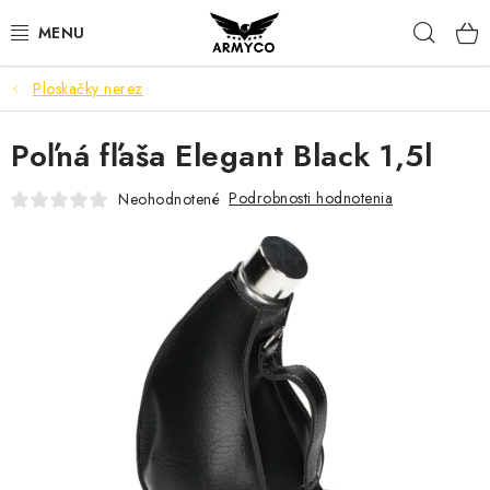
Prejsť
Hľad
na
obsah
Ploskačky nerez
NOŽE A INÉ OSTRIE
Poľná fľaša Elegant Black 1,5l
OUTDOOR & CAMPING
Podrobnosti hodnotenia
Neohodnotené
SVIETIDLÁ
SEBAOBRANA
PARACORD NÁRAMKY
POWERBANK
Ako nakupovať
Bonusový program