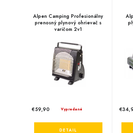
Alpen Camping Profesionálny
Al
prenosný plynový ohrievač s
p
varičom 2v1
€59,90
€34,
Vypredané
DETAIL