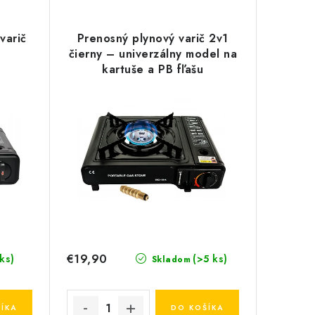
varič
Prenosný plynový varič 2v1
čierny – univerzálny model na
kartuše a PB fľašu
€19,90
 ks)
(>5 ks)
Skladom
ÍKA
DO KOŠÍKA