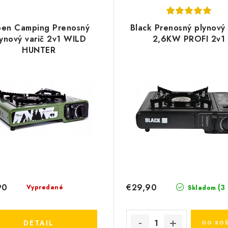
pen Camping Prenosný
Black Prenosný plynový 
lynový varič 2v1 WILD
2,6KW PROFI 2v1
HUNTER
90
€29,90
(3
Vypredané
Skladom
DETAIL
DO KOŠ