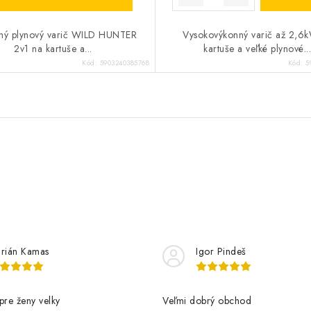
ný plynový varič WILD HUNTER
Vysokovýkonný varič až 2,6
2v1 na kartuše a...
kartuše a veľké plynové..
Kód:
5903240385768
Kód:
5
rián Kamas
Igor Pindeš
pre ženy velky
Veľmi dobrý obchod