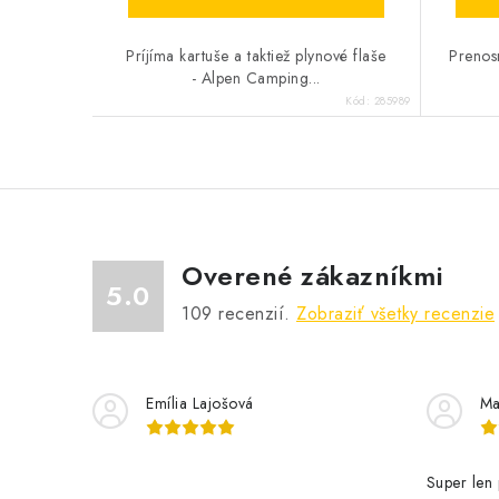
Príjíma kartuše a taktiež plynové flaše
Prenos
- Alpen Camping...
Kód:
285989
Overené zákazníkmi
5.0
109
recenzií.
Zobraziť všetky recenzie
Emília Lajošová
Ma
Super len 