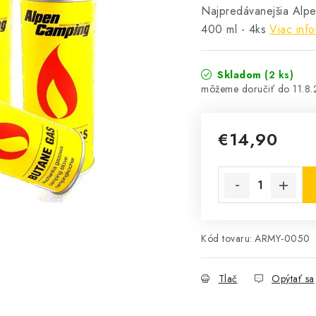
Najpredávanejšia Alp
400 ml - 4ks
Viac info
Skladom
(2 ks)
11.8
€14,90
Jednotková cena:
Kód tovaru:
ARMY-0050
Tlač
Opýtať sa