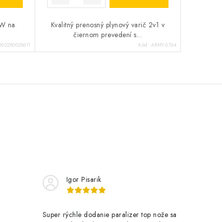
kW na
Kvalitný prenosný plynový varič 2v1 v
.
čiernom prevedení s...
902280028611
Kód:
ARMY-0764
Igor Pisarik
Super rýchle dodanie paralizer top nože sa