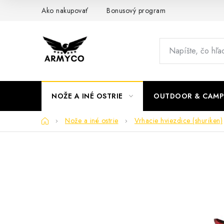
Prejsť
Ako nakupovať
Bonusový program
na
obsah
NOŽE A INÉ OSTRIE
OUTDOOR & CAMP
Domov
Nože a iné ostrie
Vrhacie hviezdice (shuriken)