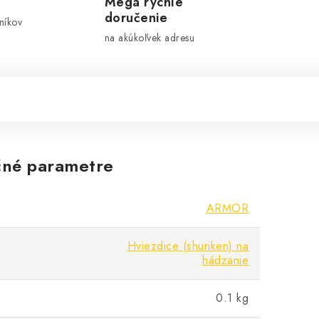
Mega rýchle
doručenie
níkov
na akúkoľvek adresu
né parametre
ARMOR
Hviezdice (shuriken) na
hádzanie
0.1 kg