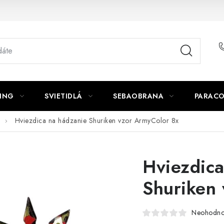
ING
SVIETIDLÁ
SEBAOBRANA
PARACO
Hviezdica na hádzanie Shuriken vzor ArmyColor 8x
Hviezdica
Shuriken
Neohodno