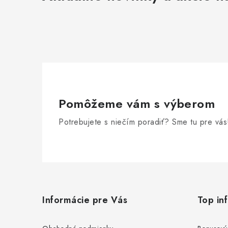
Pomôžeme vám s výberom
Potrebujete s niečím poradiť? Sme tu pre vás
Z
á
Informácie pre Vás
Top in
p