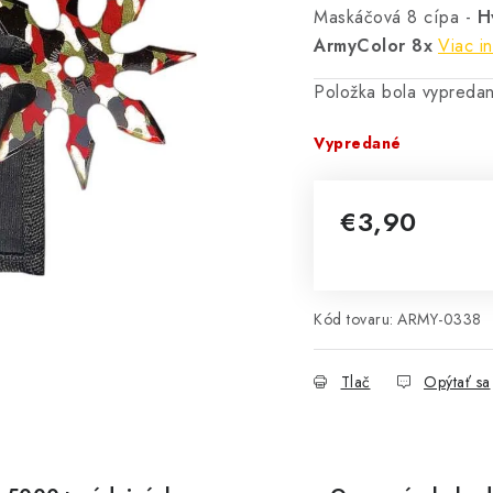
Maskáčová 8 cípa -
H
ArmyColor 8x
Viac i
Položka bola vypred
Vypredané
€3,90
Jednotková cena:
Kód tovaru:
ARMY-0338
Tlač
Opýtať sa