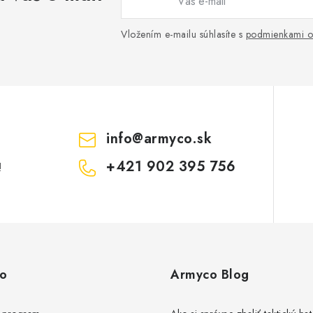
Vložením e-mailu súhlasíte s
podmienkami o
info
@
armyco.sk
+421 902 395 756
!
fo
Armyco Blog