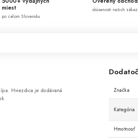
5000+ výdajných
Overený obchod
miest
skúsenosti našich zákaz
po celom Slovensku
Dodatoč
Značka
 cípa. Hviezdica je dodávaná
ok.
Kategória
Hmotnosť