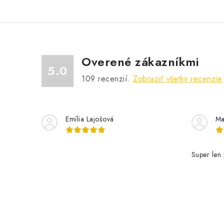
Overené zákazníkmi
5.0
109
recenzií.
Zobraziť všetky recenzie
Emília Lajošová
Ma
Super len 