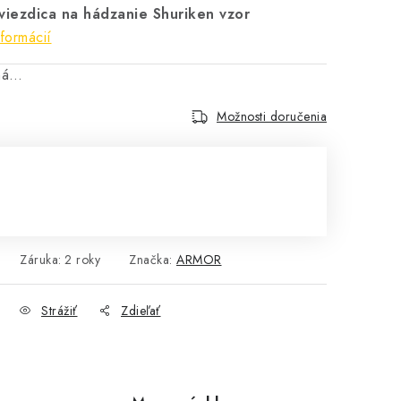
viezdica na hádzanie Shuriken vzor
nformácií
aná…
Možnosti doručenia
Záruka
:
2 roky
Značka:
ARMOR
Strážiť
Zdieľať