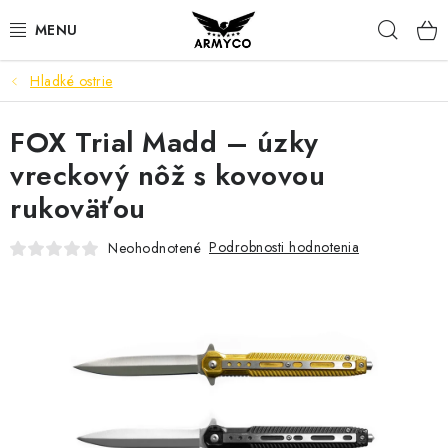
Prejsť
Hľad
na
obsah
Hladké ostrie
NOŽE A INÉ OSTRIE
FOX Trial Madd – úzky
OUTDOOR & CAMPING
vreckový nôž s kovovou
SVIETIDLÁ
rukoväťou
SEBAOBRANA
Podrobnosti hodnotenia
Neohodnotené
PARACORD NÁRAMKY
POWERBANK
Ako nakupovať
Bonusový program