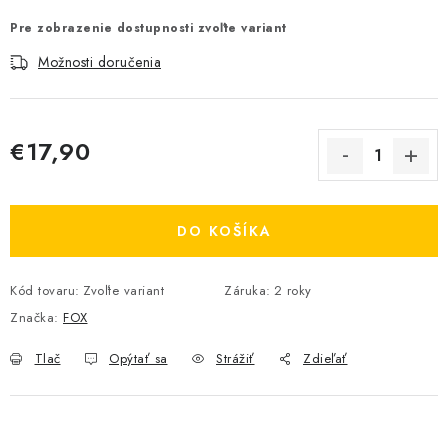
Pre zobrazenie dostupnosti zvoľte variant
Možnosti doručenia
€17,90
Jednotková cena:
DO KOŠÍKA
Kód tovaru:
Zvoľte variant
Záruka
:
2 roky
Značka:
FOX
Tlač
Opýtať sa
Strážiť
Zdieľať