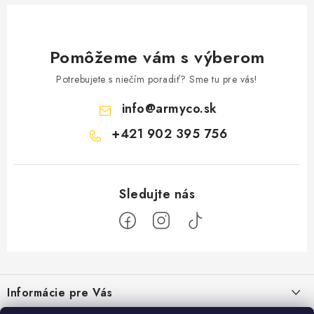
Pomôžeme vám s výberom
Potrebujete s niečím poradiť? Sme tu pre vás!
info
@
armyco.sk
+421 902 395 756
Z
á
Informácie pre Vás
p