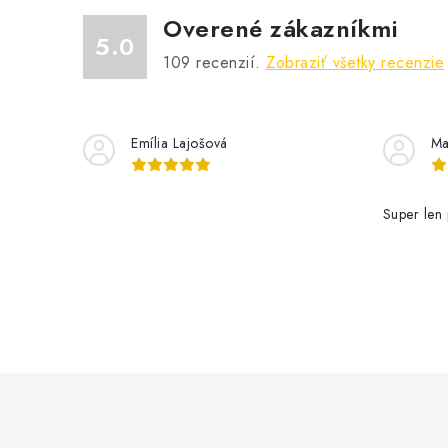
Overené zákazníkmi
5.0
109
recenzií.
Zobraziť všetky recenzie
Emília Lajošová
Ma
Super len 