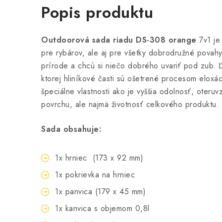
Popis produktu
Outdoorová sada riadu DS-308 orange
7v1 je
pre rybárov, ale aj pre všetky dobrodružné povahy,
prírode a chcú si niečo dobrého uvariť pod zub. 
ktorej hliníkové časti sú ošetrené procesom eloxá
špeciálne vlastnosti ako je vyššia odolnosť, oteru
povrchu, ale najmä životnosť celkového produktu.
Sada obsahuje:
1x hrniec (173 x 92 mm)
1x pokrievka na hrniec
1x panvica (179 x 45 mm)
1x kanvica s objemom 0,8l