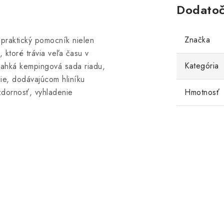
Dodatoč
Značka
 praktický pomocník nielen
 ktoré trávia veľa času v
Kategória
Ľ
ahká kempingová sada riadu,
cie, dodávajúcom hliníku
vzdornosť, vyhladenie
Hmotnosť