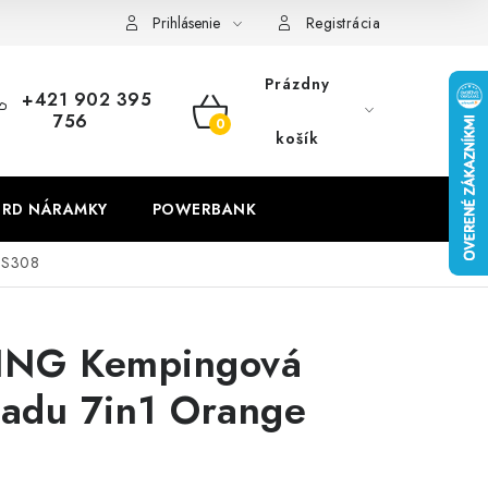
Prihlásenie
Registrácia
Prázdny
+421 902 395
756
NÁKUPNÝ
košík
KOŠÍK
RD NÁRAMKY
POWERBANK
DS308
NG Kempingová
iadu 7in1 Orange
8