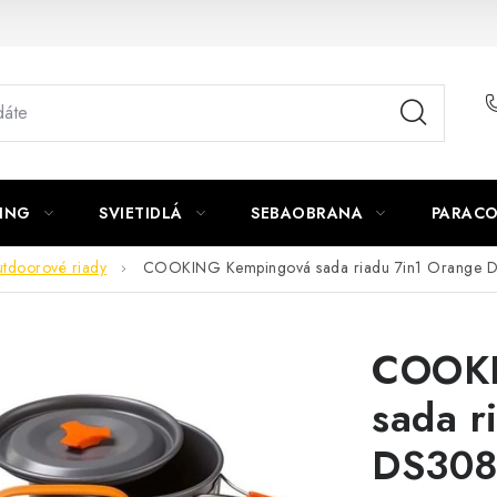
ING
SVIETIDLÁ
SEBAOBRANA
PARACO
tdoorové riady
COOKING Kempingová sada riadu 7in1 Orange 
COOKI
sada r
DS30