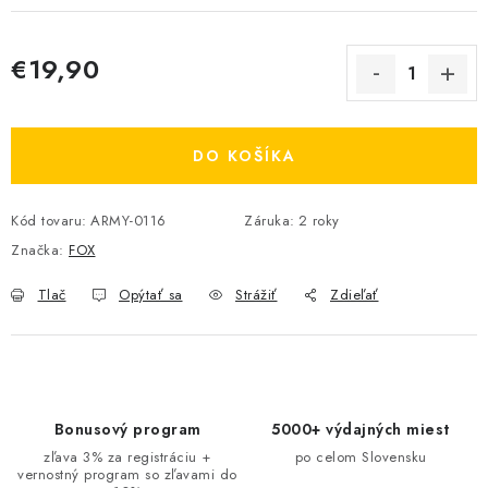
€19,90
Jednotková cena:
DO KOŠÍKA
Kód tovaru:
ARMY-0116
Záruka
:
2 roky
Značka:
FOX
Tlač
Opýtať sa
Strážiť
Zdieľať
Bonusový program
5000+ výdajných miest
zľava 3% za registráciu +
po celom Slovensku
vernostný program so zľavami do