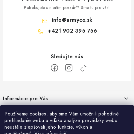
Potrebujete s niečím poradiť? Sme tu pre vás!
info
@
armyco.sk
+421 902 395 756
Z
á
Informácie pre Vás
p
ä
Obchodné podmienky
Top info
Používame cookies, aby sme Vám umožnili pohodlné
t
prehliadanie webu a vďaka analýze prevádzky webu
Podmienky ochrany osobných údajov
i
Bonusový program
neustále zlepšovali jeho funkcie, výkon a
Armyco Blog
Reklamovanie tovaru
použiteľnosť.
Viac informácií