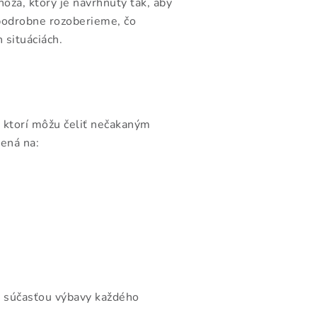
oža, ktorý je navrhnutý tak, aby
podrobne rozoberieme, čo
 situáciách.
, ktorí môžu čeliť nečakaným
bená na:
yť súčasťou výbavy každého