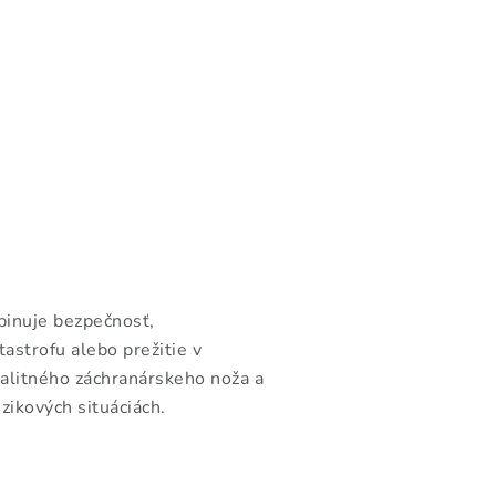
binuje bezpečnosť,
tastrofu alebo prežitie v
valitného záchranárskeho noža a
zikových situáciách.