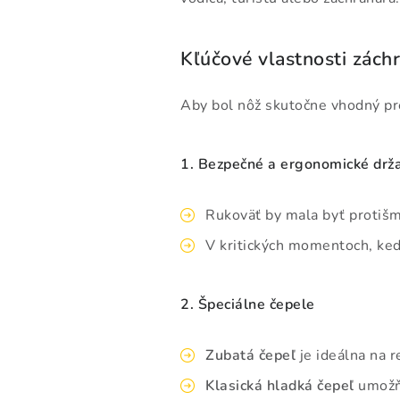
Kľúčové vlastnosti zách
Aby bol nôž skutočne vhodný pre 
1. Bezpečné a ergonomické drž
Rukoväť by mala byť protišm
V kritických momentoch, keď
2. Špeciálne čepele
Zubatá čepeľ
je ideálna na r
Klasická hladká čepeľ
umožňu