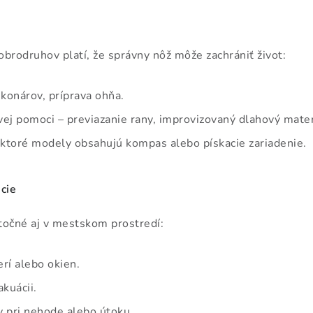
obrodruhov platí, že správny nôž môže zachrániť život:
konárov, príprava ohňa.
ej pomoci – previazanie rany, improvizovaný dlahový mater
iektoré modely obsahujú kompas alebo pískacie zariadenie.
ácie
točné aj v mestskom prostredí:
rí alebo okien.
kuácii.
 pri nehode alebo útoku.