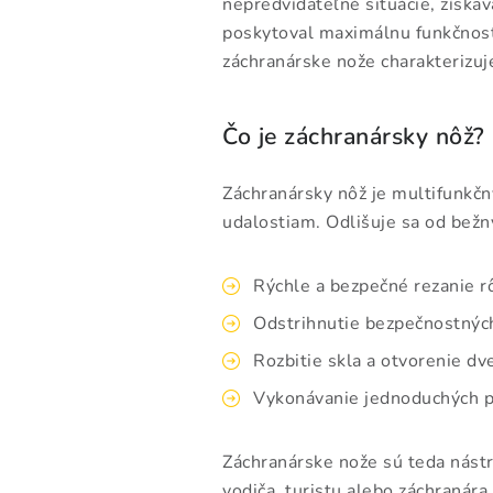
nepredvídateľné situácie, získa
poskytoval maximálnu funkčnosť
záchranárske nože charakterizuje
Čo je záchranársky nôž?
Záchranársky nôž je multifunkčn
udalostiam. Odlišuje sa od bežn
Rýchle a bezpečné rezanie rô
Odstrihnutie bezpečnostných
Rozbitie skla a otvorenie dve
Vykonávanie jednoduchých p
Záchranárske nože sú teda nást
vodiča, turistu alebo záchranára.