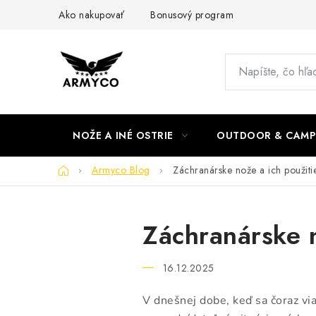
Prejsť
Ako nakupovať
Bonusový program
na
obsah
NOŽE A INÉ OSTRIE
OUTDOOR & CAMP
Domov
Armyco Blog
Záchranárske nože a ich použitie
Záchranárske n
16.12.2025
V dnešnej dobe, keď sa čoraz vi