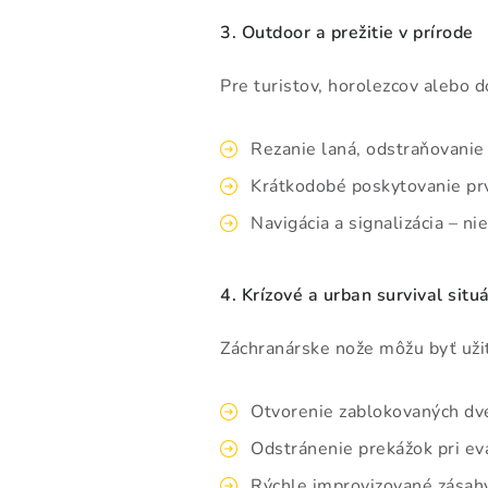
3. Outdoor a prežitie v prírode
Pre turistov, horolezcov alebo d
Rezanie laná, odstraňovanie 
Krátkodobé poskytovanie prv
Navigácia a signalizácia – n
4. Krízové a urban survival situ
Záchranárske nože môžu byť uži
Otvorenie zablokovaných dve
Odstránenie prekážok pri eva
Rýchle improvizované zásahy