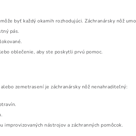
 môže byť každý okamih rozhodujúci. Záchranársky nôž umo
tný pás.
blokované.
lebo oblečenie, aby ste poskytli prvú pomoc.
h alebo zemetrasení je záchranársky nôž nenahraditeľný:
travín.
.
bu improvizovaných nástrojov a záchranných pomôcok.