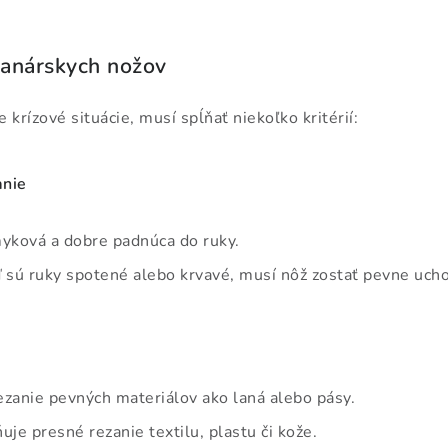
ranárskych nožov
krízové situácie, musí spĺňať niekoľko kritérií:
anie
yková a dobre padnúca do ruky.
 sú ruky spotené alebo krvavé, musí nôž zostať pevne uch
ezanie pevných materiálov ako laná alebo pásy.
je presné rezanie textilu, plastu či kože.