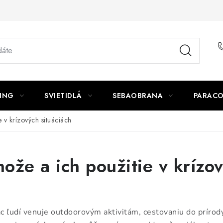
ING
SVIETIDLÁ
SEBAOBRANA
PARACO
 v krízových situáciách
ože a ich použitie v krízov
ac ľudí venuje outdoorovým aktivitám, cestovaniu do prírody