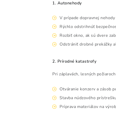
1. Autonehody
V prípade dopravnej nehody
Rýchlo odstrihnúť bezpečnos
Rozbiť okno, ak sú dvere za
Odstrániť drobné prekážky a
2. Prírodné katastrofy
Pri záplavách, lesných požiaroc
Otváranie konzerv a zásob po
Stavba núdzového prístrešku
Príprava materiálov na výro