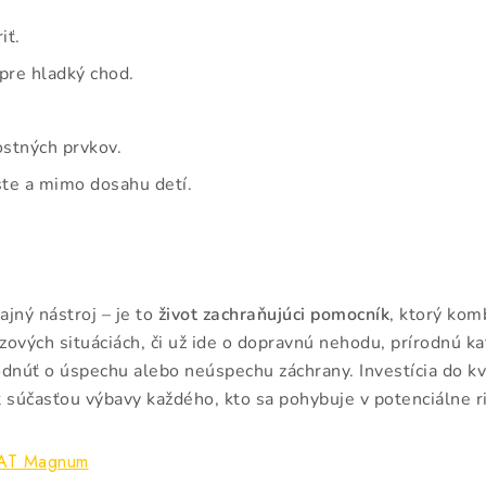
iť.
pre hladký chod.
ostných prvkov.
te a mimo dosahu detí.
ajný nástroj – je to
život zachraňujúci pomocník
, ktorý kom
zových situáciách, či už ide o dopravnú nehodu, prírodnú ka
dnúť o úspechu alebo neúspechu záchrany. Investícia do k
ť súčasťou výbavy každého, kto sa pohybuje v potenciálne ri
SWAT Magnum