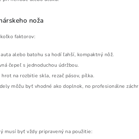
nárskeho noža
ekoľko faktorov:
 auta alebo batohu sa hodí ľahší, kompaktný nôž.
vná čepeľ s jednoduchou údržbou.
 hrot na rozbitie skla, rezač pásov, pílka.
ely môžu byť vhodné ako doplnok, no profesionálne záchra
rý musí byť vždy pripravený na použitie: