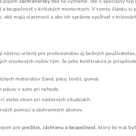
va pojem
záchranársky nôž
na význame. Ide o špeciálny typ n
 a bezpečnosť v kritických momentoch. V tomto článku si 
, aké majú vlastnosti a ako ich správne využívať v krízových
ý nástroj určený pre profesionálov aj bežných používateľov
ých vreckových nožov tým, že jeho konštrukcia je prispôso
znych materiálov (laná, pásy, textil, guma).
 pásov v aute pri nehode.
rí alebo okien pri núdzových situáciách.
rvých pomocí a záchranných úkonov.
rojom pre
prežitie, záchranu a bezpečnosť
, ktorý by mal b