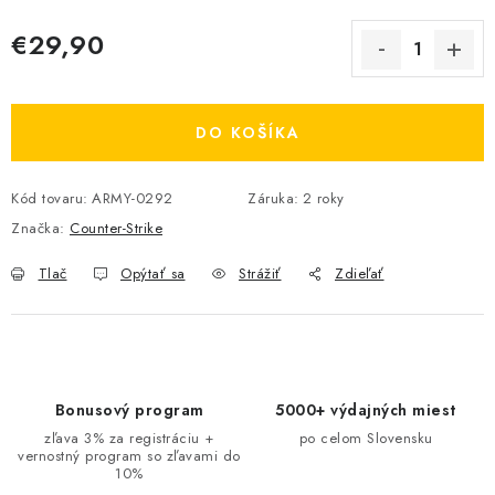
€29,90
Jednotková cena:
DO KOŠÍKA
Kód tovaru:
ARMY-0292
Záruka
:
2 roky
Značka:
Counter-Strike
Tlač
Opýtať sa
Strážiť
Zdieľať
Bonusový program
5000+ výdajných miest
zľava 3% za registráciu +
po celom Slovensku
vernostný program so zľavami do
10%