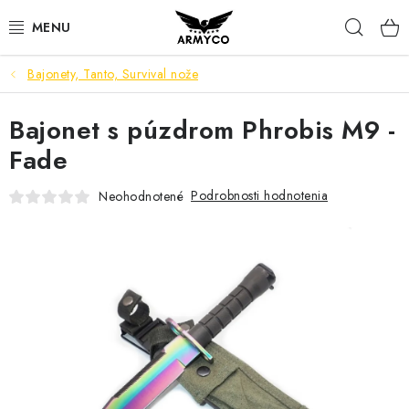
Prejsť
Hľad
na
obsah
Bajonety, Tanto, Survival nože
NOŽE A INÉ OSTRIE
Bajonet s púzdrom Phrobis M9 -
OUTDOOR & CAMPING
Fade
SVIETIDLÁ
Podrobnosti hodnotenia
Neohodnotené
SEBAOBRANA
PARACORD NÁRAMKY
POWERBANK
Ako nakupovať
Bonusový program