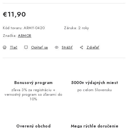
€11,90
Jednotková cena:
Kód tovaru:
ARMY-0420
Záruka
:
2 roky
Značka:
ARMOR
Tlač
Opýtať sa
Strážiť
Zdieľať
Bonusový program
5000+ výdajných miest
zľava 3% za registráciu +
po celom Slovensku
vernostný program so zľavami do
10%
Overený obchod
Mega rýchle doručenie