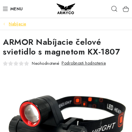
Prejsť
Hľad
na
obsah
Nabíjacie
NOŽE A INÉ OSTRIE
ARMOR Nabíjacie čelové
OUTDOOR & CAMPING
svietidlo s magnetom KX-1807
SVIETIDLÁ
Podrobnosti hodnotenia
Neohodnotené
SEBAOBRANA
PARACORD NÁRAMKY
POWERBANK
Ako nakupovať
Bonusový program